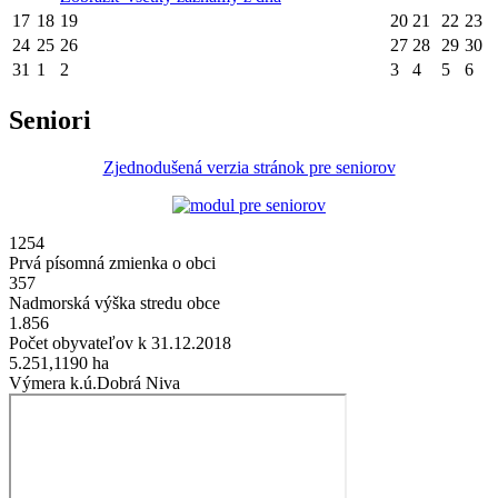
17
18
19
20
21
22
23
24
25
26
27
28
29
30
31
1
2
3
4
5
6
Seniori
Zjednodušená verzia stránok pre seniorov
1254
Prvá písomná zmienka o obci
357
Nadmorská výška stredu obce
1.856
Počet obyvateľov k 31.12.2018
5.251,1190
ha
Výmera k.ú.Dobrá Niva