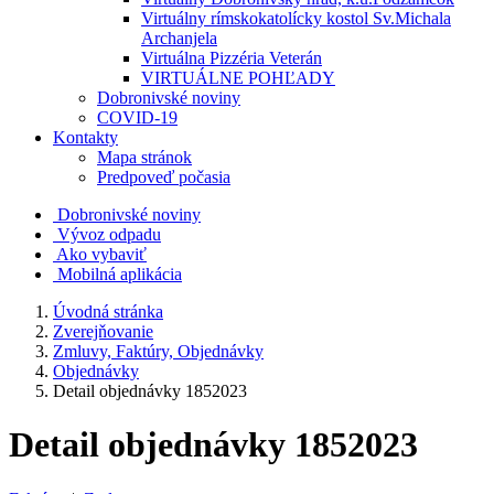
Virtuálny rímskokatolícky kostol Sv.Michala
Archanjela
Virtuálna Pizzéria Veterán
VIRTUÁLNE POHĽADY
Dobronivské noviny
COVID-19
Kontakty
Mapa stránok
Predpoveď počasia
Dobronivské noviny
Vývoz odpadu
Ako vybaviť
Mobilná aplikácia
Úvodná stránka
Zverejňovanie
Zmluvy, Faktúry, Objednávky
Objednávky
Detail objednávky 1852023
Detail objednávky 1852023