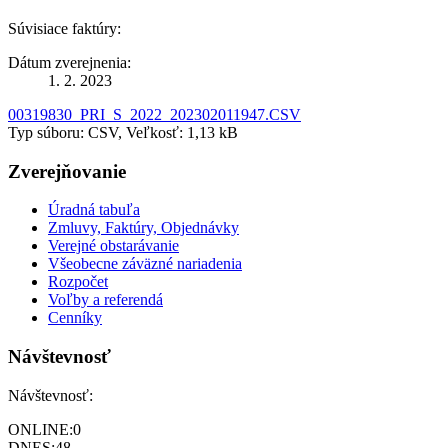
Súvisiace faktúry:
Dátum zverejnenia:
1. 2. 2023
00319830_PRI_S_2022_202302011947.CSV
Typ súboru: CSV, Veľkosť: 1,13 kB
Zverejňovanie
Úradná tabuľa
Zmluvy, Faktúry, Objednávky
Verejné obstarávanie
Všeobecne záväzné nariadenia
Rozpočet
Voľby a referendá
Cenníky
Návštevnosť
Návštevnosť:
ONLINE:
0
DNES:
48