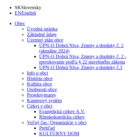
SK
Slovensky
EN
English
Obec
Úvodná stránka
Základné údaje
Územný plán obce
ÚPN-O Dobrá Niva, Zmeny a doplnky č. 2
(aktuálne 2024)
ÚPN-O Dobrá Niva, Zmeny a doplnky č. 2 -
prerokovanie podľa § 22 stavebného zákona
ÚPN-O Dobrá Niva, Zmeny a doplnky č.3
Info o obci
História obce
Kultúra obce
Osobnosti obce
Projekty⁄granty
Kamerový systém
Cirkvi v obci
Evanjelická cirkev A.V.
Rímskokatolícka cirkev
Voľný čas ⁄ Organizácie v obci
Prehľad
KULTÚRNY DOM