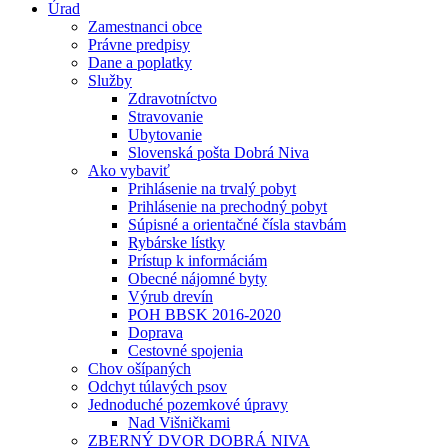
Úrad
Zamestnanci obce
Právne predpisy
Dane a poplatky
Služby
Zdravotníctvo
Stravovanie
Ubytovanie
Slovenská pošta Dobrá Niva
Ako vybaviť
Prihlásenie na trvalý pobyt
Prihlásenie na prechodný pobyt
Súpisné a orientačné čísla stavbám
Rybárske lístky
Prístup k informáciám
Obecné nájomné byty
Výrub drevín
POH BBSK 2016-2020
Doprava
Cestovné spojenia
Chov ošípaných
Odchyt túlavých psov
Jednoduché pozemkové úpravy
Nad Višničkami
ZBERNÝ DVOR DOBRÁ NIVA