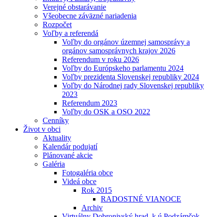
Verejné obstarávanie
Všeobecne záväzné nariadenia
Rozpočet
Voľby a referendá
Voľby do orgánov územnej samosprávy a
orgánov samosprávnych krajov 2026
Referendum v roku 2026
Voľby do Európskeho parlamentu 2024
Voľby prezidenta Slovenskej republiky 2024
Voľby do Národnej rady Slovenskej republiky
2023
Referendum 2023
Voľby do OSK a OSO 2022
Cenníky
Život v obci
Aktuality
Kalendár podujatí
Plánované akcie
Galéria
Fotogaléria obce
Videá obce
Rok 2015
RADOSTNÉ VIANOCE
Archiv
Virtuálny Dobronivský hrad, k.ú.Podzámčok