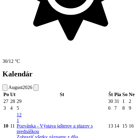
30/12 °C
Kalendár
August
2026
Po
Ut
St
Št
Pia
So
Ne
27
28
29
30
31
1
2
3
4
5
6
7
8
9
12
1
10
11
Pozvánka - Výstava jašterov a plazov s
13
14
15
16
prednáškou
Zobraziť všetky záznamy z dňa