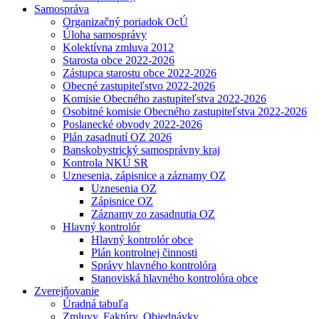
Samospráva
Organizačný poriadok OcÚ
Úloha samosprávy
Kolektívna zmluva 2012
Starosta obce 2022-2026
Zástupca starostu obce 2022-2026
Obecné zastupiteľstvo 2022-2026
Komisie Obecného zastupiteľstva 2022-2026
Osobitné komisie Obecného zastupiteľstva 2022-2026
Poslanecké obvody 2022-2026
Plán zasadnutí OZ 2026
Banskobystrický samosprávny kraj
Kontrola NKÚ SR
Uznesenia, zápisnice a záznamy OZ
Uznesenia OZ
Zápisnice OZ
Záznamy zo zasadnutia OZ
Hlavný kontrolór
Hlavný kontrolór obce
Plán kontrolnej činnosti
Správy hlavného kontrolóra
Stanoviská hlavného kontrolóra obce
Zverejňovanie
Úradná tabuľa
Zmluvy, Faktúry, Objednávky