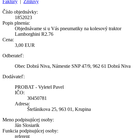
Faktúry
|
Zmluvy
Číslo objednávky:
1852023
Popis plnenia:
Objednávame si u Vás pneumatiky na kolesový traktor
Lamborghini R2.76
Cena:
3,00 EUR
Odberateľ:
Obec Dobrá Niva, Námestie SNP 47/9, 962 61 Dobrá Niva
Dodávateľ:
PROBAT - Vyletel Pavel
IČO:
30450781
Adresa:
Štefánikova 25, 963 01, Krupina
Meno podpisujúcej osoby:
Ján Slosiarik
Funkcia podpisujúcej osoby:
referent