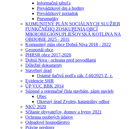
Informačná tabuľa
Prevádzkové dni a hodiny
Prevádzkový poriadok
Pneumatiky
KOMUNITNÝ PLÁN SOCIÁLNYCH SLUŽIEB
FUNKČNÉHO ZOSKUPENIA OBCÍ
MIKROREGIÓNUPLIEŠOVSKÁ KOTLINA NA
OBDOBIE 2025 - 2031
Komunitný plán obce Dobrá Niva 2018 - 2022
Geoportál obce
PHRSR obce 2017-2026
Dobrá Niva - ochrana pred povodňami
Dôležité dokumenty
Stavebný úrad
Ostatné tlačivá podľa zák. č.60⁄2025 Z. z.
Evidencie SHR
ÚP VUC BBK 2014
Súpisné a orientačné čísla stavbám, zápis stavieb
Obec
Okresný úrad Zvolen, katastrálny odbor
NKÚ 2020
Sčítanie obyvateľov, domov a bytov 2021
Ochrana osobných údajov
Odpadové hospodárstvo
Právne predpisy