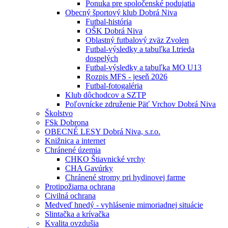
Ponuka pre spoločenské podujatia
Obecný športový klub Dobrá Niva
Futbal-história
OŠK Dobrá Niva
Oblastný futbalový zväz Zvolen
Futbal-výsledky a tabuľka I.trieda
dospelých
Futbal-výsledky a tabuľka MO U13
Rozpis MFS - jeseň 2026
Futbal-fotogaléria
Klub dôchodcov a SZTP
Poľovnícke združenie Päť Vrchov Dobrá Niva
Školstvo
FSk Dobrona
OBECNÉ LESY Dobrá Niva, s.r.o.
Knižnica a internet
Chránené územia
CHKO Štiavnické vrchy
CHA Gavúrky
Chránené stromy pri hydinovej farme
Protipožiarna ochrana
Civilná ochrana
Medveď hnedý - vyhlásenie mimoriadnej situácie
Slintačka a krívačka
Kvalita ovzdušia