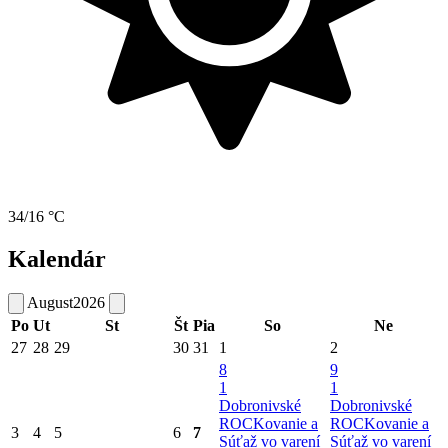
34/16 °C
Kalendár
August
2026
Po
Ut
St
Št
Pia
So
Ne
27
28
29
30
31
1
2
8
9
1
1
Dobronivské
Dobronivské
ROCKovanie a
ROCKovanie a
3
4
5
6
7
Súťaž vo varení
Súťaž vo varení