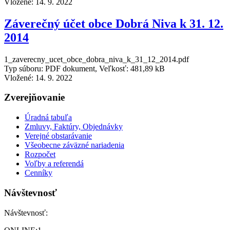
Vložené:
14. 9. 2022
Záverečný účet obce Dobrá Niva k 31. 12.
2014
1_zaverecny_ucet_obce_dobra_niva_k_31_12_2014.pdf
Typ súboru: PDF dokument, Veľkosť: 481,89 kB
Vložené:
14. 9. 2022
Zverejňovanie
Úradná tabuľa
Zmluvy, Faktúry, Objednávky
Verejné obstarávanie
Všeobecne záväzné nariadenia
Rozpočet
Voľby a referendá
Cenníky
Návštevnosť
Návštevnosť: