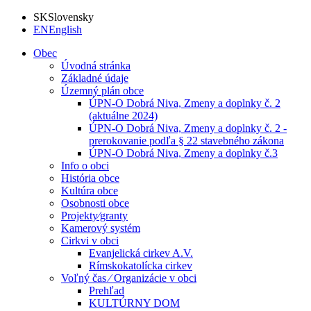
SK
Slovensky
EN
English
Obec
Úvodná stránka
Základné údaje
Územný plán obce
ÚPN-O Dobrá Niva, Zmeny a doplnky č. 2
(aktuálne 2024)
ÚPN-O Dobrá Niva, Zmeny a doplnky č. 2 -
prerokovanie podľa § 22 stavebného zákona
ÚPN-O Dobrá Niva, Zmeny a doplnky č.3
Info o obci
História obce
Kultúra obce
Osobnosti obce
Projekty⁄granty
Kamerový systém
Cirkvi v obci
Evanjelická cirkev A.V.
Rímskokatolícka cirkev
Voľný čas ⁄ Organizácie v obci
Prehľad
KULTÚRNY DOM