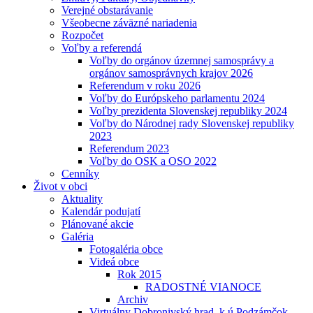
Verejné obstarávanie
Všeobecne záväzné nariadenia
Rozpočet
Voľby a referendá
Voľby do orgánov územnej samosprávy a
orgánov samosprávnych krajov 2026
Referendum v roku 2026
Voľby do Európskeho parlamentu 2024
Voľby prezidenta Slovenskej republiky 2024
Voľby do Národnej rady Slovenskej republiky
2023
Referendum 2023
Voľby do OSK a OSO 2022
Cenníky
Život v obci
Aktuality
Kalendár podujatí
Plánované akcie
Galéria
Fotogaléria obce
Videá obce
Rok 2015
RADOSTNÉ VIANOCE
Archiv
Virtuálny Dobronivský hrad, k.ú.Podzámčok