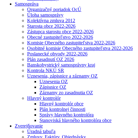
Samospráva
Organizačný poriadok OcÚ
Úloha samosprávy
Kolektívna zmluva 2012
Starosta obce 2022-2026
Zástupca starostu obce 2022-2026
Obecné zastupiteľstvo 2022-2026
Komisie Obecného zastupiteľstva 2022-2026
Osobitné komisie Obecného zastupiteľstva 2022-2026
Poslanecké obvody 2022-2026
Plán zasadnutí OZ 2026
Banskobystrický samosprávny kraj
Kontrola NKÚ SR
Uznesenia, zápisnice a záznamy OZ
Uznesenia OZ
Zápisnice OZ
Záznamy zo zasadnutia OZ
Hlavný kontrolór
Hlavný kontrolór obce
Plán kontrolnej činnosti
Správy hlavného kontrolóra
Stanoviská hlavného kontrolóra obce
Zverejňovanie
Úradná tabuľa
Zmluvy, Faktúry, Objednávky