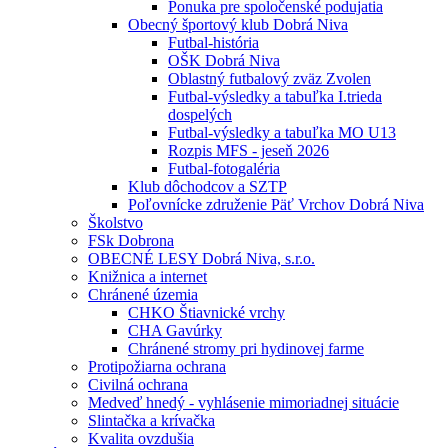
Ponuka pre spoločenské podujatia
Obecný športový klub Dobrá Niva
Futbal-história
OŠK Dobrá Niva
Oblastný futbalový zväz Zvolen
Futbal-výsledky a tabuľka I.trieda
dospelých
Futbal-výsledky a tabuľka MO U13
Rozpis MFS - jeseň 2026
Futbal-fotogaléria
Klub dôchodcov a SZTP
Poľovnícke združenie Päť Vrchov Dobrá Niva
Školstvo
FSk Dobrona
OBECNÉ LESY Dobrá Niva, s.r.o.
Knižnica a internet
Chránené územia
CHKO Štiavnické vrchy
CHA Gavúrky
Chránené stromy pri hydinovej farme
Protipožiarna ochrana
Civilná ochrana
Medveď hnedý - vyhlásenie mimoriadnej situácie
Slintačka a krívačka
Kvalita ovzdušia