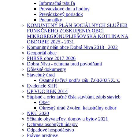
Informačná tabuľa
Prevádzkové dni a hodiny
Prevádzkový poriadok
Pneumatiky
KOMUNITNÝ PLÁN SOCIÁLNYCH SLUŽIEB
FUNKČNÉHO ZOSKUPENIA OBCÍ
MIKROREGIÓNUPLIEŠOVSKÁ KOTLINA NA
OBDOBIE 2025 - 2031
Komunitný plán obce Dobrá Niva 2018 - 2022
Geoportál obce
PHRSR obce 2017-2026
Dobrá Niva - ochrana pred povodňami
Dôležité dokumenty
Stavebný úrad
Ostatné tlačivá podľa zák. č.60⁄2025 Z. z.
Evidencie SHR
ÚP VUC BBK 2014
Súpisné a orientačné čísla stavbám, zápis stavieb
Obec
Okresný úrad Zvolen, katastrálny odbor
NKÚ 2020
Sčítanie obyvateľov, domov a bytov 2021
Ochrana osobných údajov
Odpadové hospodárstvo
Právne predpisy