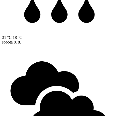
31 °C
18 °C
sobota
8. 8.