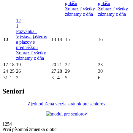
gulášu
gulášu
Zobraziť všetky
Zobraziť všetky
záznamy z dňa
záznamy z dňa
12
1
Pozvánka -
Výstava jašterov
10
11
13
14
15
16
a plazov s
prednáškou
Zobraziť všetky
záznamy z dňa
17
18
19
20
21
22
23
24
25
26
27
28
29
30
31
1
2
3
4
5
6
Seniori
Zjednodušená verzia stránok pre seniorov
1254
Prvá písomná zmienka o obci