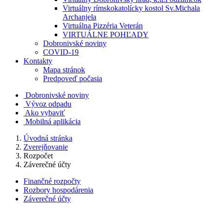
Virtuálny rímskokatolícky kostol Sv.Michala
Archanjela
Virtuálna Pizzéria Veterán
VIRTUÁLNE POHĽADY
Dobronivské noviny
COVID-19
Kontakty
Mapa stránok
Predpoveď počasia
Dobronivské noviny
Vývoz odpadu
Ako vybaviť
Mobilná aplikácia
Úvodná stránka
Zverejňovanie
Rozpočet
Záverečné účty
Finančné rozpočty
Rozbory hospodárenia
Záverečné účty