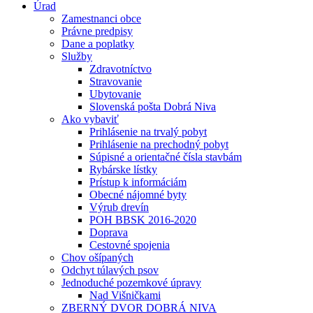
Úrad
Zamestnanci obce
Právne predpisy
Dane a poplatky
Služby
Zdravotníctvo
Stravovanie
Ubytovanie
Slovenská pošta Dobrá Niva
Ako vybaviť
Prihlásenie na trvalý pobyt
Prihlásenie na prechodný pobyt
Súpisné a orientačné čísla stavbám
Rybárske lístky
Prístup k informáciám
Obecné nájomné byty
Výrub drevín
POH BBSK 2016-2020
Doprava
Cestovné spojenia
Chov ošípaných
Odchyt túlavých psov
Jednoduché pozemkové úpravy
Nad Višničkami
ZBERNÝ DVOR DOBRÁ NIVA